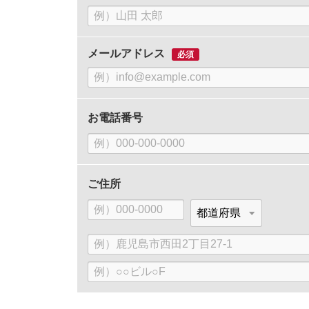
名
前
メールアドレス
必須
お電話番号
ご住所
郵
都
便
道
番
府
市
号
県
区
町
建
村、
物
番
名
地