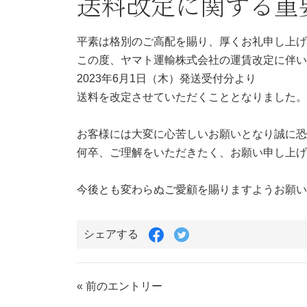
送料改定に関する重
平素は格別のご高配を賜り、厚くお礼申し上げ
この度、ヤマト運輸株式会社の運賃改定に伴い
2023年6月1日（木）発送受付分より
送料を改定させていただくこととなりました。
お客様には大変に心苦しいお願いとなり誠に恐
何卒、ご理解をいただきたく、お願い申し上げ
今後とも変わらぬご愛顧を賜りますようお願い
Facebook
Twitter
シェアする
で
で
シ
シ
ェ
ェ
ア
ア
« 前のエントリー
す
す